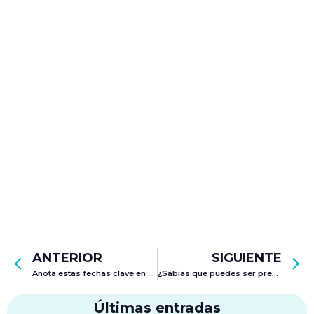
ANTERIOR
SIGUIENTE
Anota estas fechas clave en tu calendario
¿Sabías que puedes ser presentador de nuestro noticiero, como en la vida real? ¡Al aire Noti XXI!
Últimas entradas