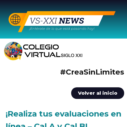
#CreaSinLimites
Volver al inicio
¡Realiza tus evaluaciones en
línea – Cal A y Cal B!