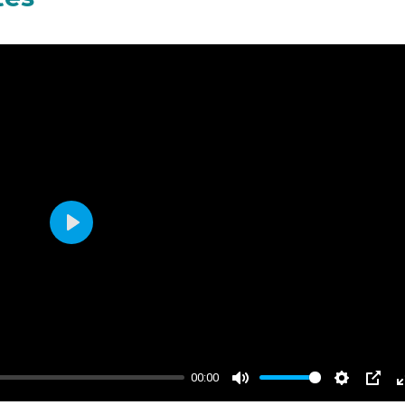
Play
00:00
Mute
Settings
PIP