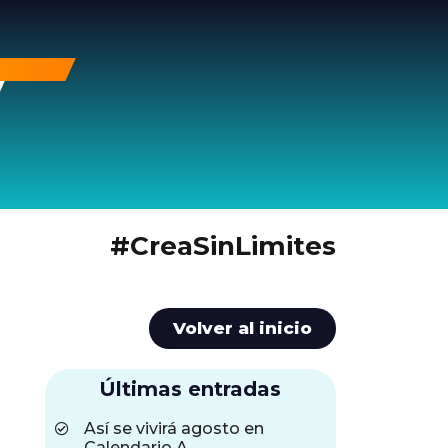
#CreaSinLimites
Volver al inicio
Últimas entradas
Así se vivirá agosto en
Calendario A