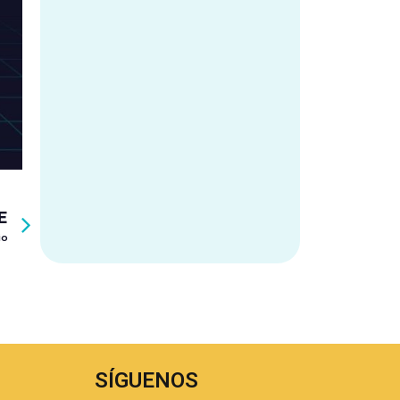
E
io
SÍGUENOS