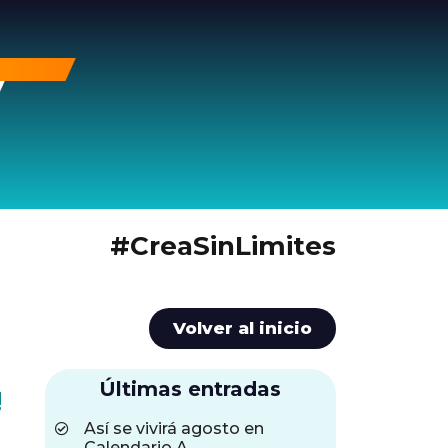
#CreaSinLimites
Volver al inicio
Últimas entradas
!
Así se vivirá agosto en
Calendario A