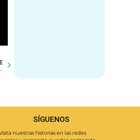
E
ado y autoestima, los ingredientes clave en la Semana de la Salud
SÍGUENOS
Visita nuestras historias en las redes