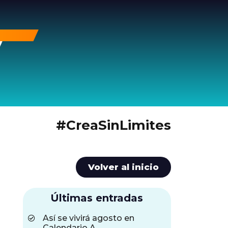
#CreaSinLimites
Volver al inicio
Últimas entradas
Así se vivirá agosto en
Calendario A